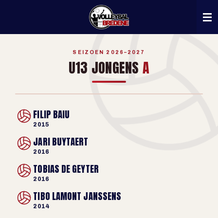
Ga
direct
naar
de
hoofdinhoud
SEIZOEN 2026–2027
U13 JONGENS
A
FILIP BAIU
PLOEGFOTO VOLGT
2015
JARI BUYTAERT
2016
TOBIAS DE GEYTER
2016
TIBO LAMONT JANSSENS
2014