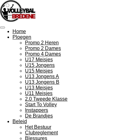
Ga
direct
naar
de
hoofdinhoud
Home
Ploegen
Promo 2 Heren
Promo 2 Dames
Promo 4 Dames
U17 Meisjes
U15 Jongens
U15 Meisjes
U13 Jongens A
U13 Jongens B
U13 Meisjes
U11 Meisjes
2.0 Tweede Klasse
Start To Volley
Instappers
De Brandjes
Beleid
Het Bestuur
Clubreglement
Blessures