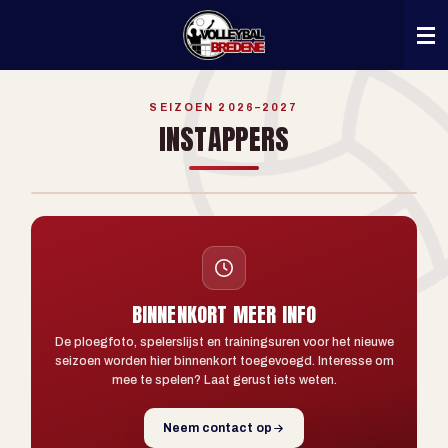
Ga
direct
naar
de
hoofdinhoud
SEIZOEN 2026–2027
INSTAPPERS
PLOEGFOTO VOLGT
BINNENKORT MEER INFO
De ploegfoto, spelerslijst en trainingsuren voor het nieuwe
seizoen worden hier binnenkort toegevoegd. Interesse om
mee te spelen? Laat gerust iets weten.
Neem contact op